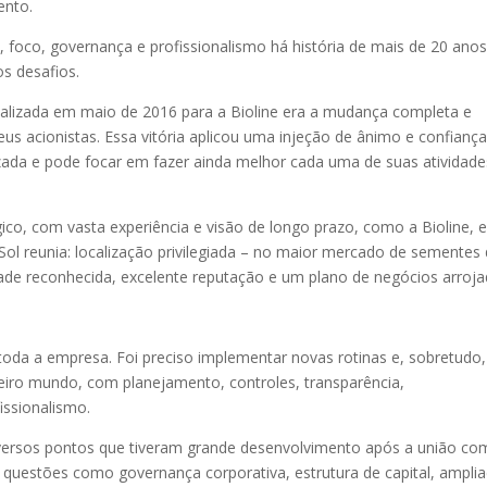
ento.
, foco, governança e profissionalismo há história de mais de 20 ano
s desafios.
realizada em maio de 2016 para a Bioline era a mudança completa e
seus acionistas. Essa vitória aplicou uma injeção de ânimo e confianç
zada e pode focar em fazer ainda melhor cada uma de suas atividade
égico, com vasta experiência e visão de longo prazo, como a Bioline,
Sol reunia: localização privilegiada – no maior mercado de sementes
dade reconhecida, excelente reputação e um plano de negócios arroja
da a empresa. Foi preciso implementar novas rotinas e, sobretudo,
eiro mundo, com planejamento, controles, transparência,
issionalismo.
versos pontos que tiveram grande desenvolvimento após a união co
questões como governança corporativa, estrutura de capital, ampli