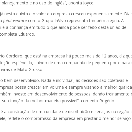
 planejamento e no uso do inglês”, aponta Joyce.
 já nesta quinta e o valor da empresa cresceu exponencialmente. Dia
 a
joint venture
com o Grupo InVivo representa também alegria. A
ui e a confiança em tudo o que ainda pode ser feito desta união de
 completa Eduardo.
io Cordeiro, que está na empresa há pouco mais de 12 anos, diz qu
volução esplêndida, saindo de uma companhia de pequeno porte para
teiras de Mato Grosso.
bem desenvolvido. Nada é individual, as decisões são coletivas e
a empresa possa crescer em volume e sempre visando a melhor qualid
também investe em desenvolvimento de pessoas, dando treinamento 
r sua função da melhor maneira possível”, comenta Rogério.
e é a construção de uma unidade de distribuição e serviços na região 
ele, reflete o compromisso da empresa em prestar o melhor serviço