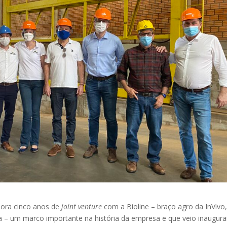
ora cinco anos de
joint venture
com a Bioline – braço agro da InVivo
ça – um marco importante na história da empresa e que veio inaugur