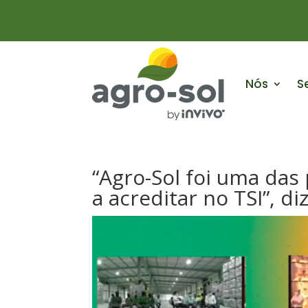
Nós
S
“Agro-Sol foi uma da
a acreditar no TSI”, d