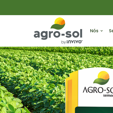
Nós
S